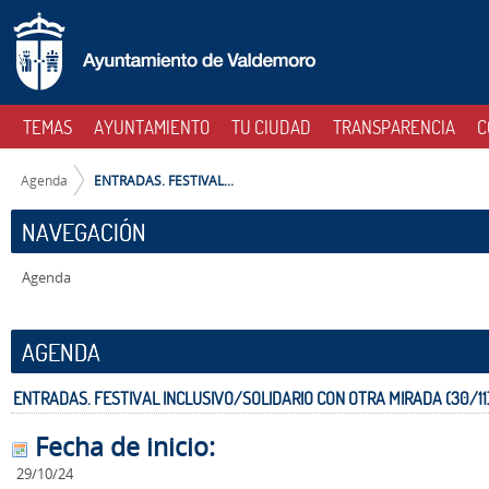
Saltar al contenido
ENTRADAS. FESTIVAL INCLUSIVO/SOLIDARIO CON OTRA MIRADA (30/11) 
NAVEGACIÓN
TEMAS
AYUNTAMIENTO
TU CIUDAD
TRANSPARENCIA
C
CAMINO DE MIGAS
Agenda
ENTRADAS. FESTIVAL...
NAVEGACIÓN
Agenda
AGENDA
ENTRADAS. FESTIVAL INCLUSIVO/SOLIDARIO CON OTRA MIRADA (30/11
Fecha de inicio:
29/10/24