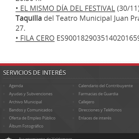
• EL MISMO DÍA DEL FESTIVAL
(30/11)
Taquilla
del Teatro Municipal Juan Pra
27.
• FILA CERO
ES900182903514020165
SERVICIOS DE INTERÉS
Agenda
Calendario del Contribuyente
Ayudas y Subvenciones
Farmacias de Guardia
Archivo Municipal
Callejero
Bandos y Comunicados
Direcciones y Teléfonos
Oferta de Empleo Público
Enlaces de interés
Álbum Fotográfico
Ayuntamiento de Valdemoro