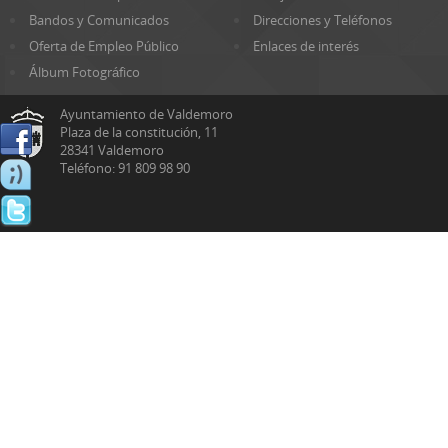
Bandos y Comunicados
Direcciones y Teléfonos
Oferta de Empleo Público
Enlaces de interés
Álbum Fotográfico
Ayuntamiento de Valdemoro
Plaza de la constitución, 11
28341 Valdemoro
Teléfono: 91 809 98 90