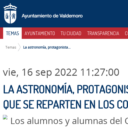
Saltar al contenido
LA ASTRONOMÍA, PROTAGONISTA EN LAS AGENDAS ESCOLARES QUE SE RE
NAVEGACIÓN
TEMAS
AYUNTAMIENTO
TU CIUDAD
TRANSPARENCIA
C
CAMINO DE MIGAS
Temas
La astronomía, protagonista...
vie, 16 sep 2022 11:27:00
LA ASTRONOMÍA, PROTAGONI
QUE SE REPARTEN EN LOS C
Los alumnos y alumnas del CE